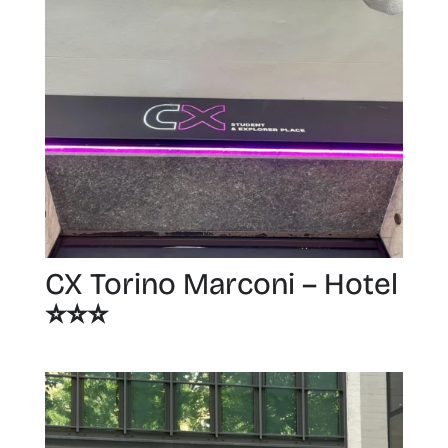
CX Torino Marconi – Hotel
⭐️⭐️⭐️