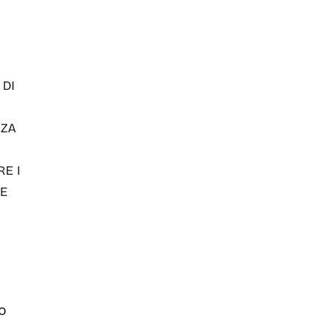
 DI
ZZA
RE I
RE
o