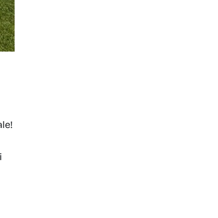
ale!
i