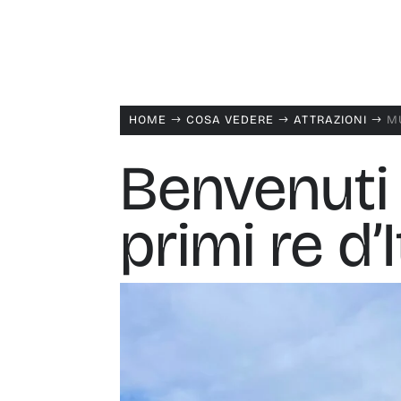
HOME
COSA VEDERE
ATTRAZIONI
M
$
$
$
Benvenuti 
primi re d’I