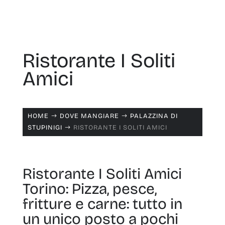
Ristorante I Soliti
Amici
HOME
DOVE MANGIARE
PALAZZINA DI
$
$
STUPINIGI
RISTORANTE I SOLITI AMICI
$
Ristorante I Soliti Amici
Torino: Pizza, pesce,
fritture e carne: tutto in
un unico posto a pochi