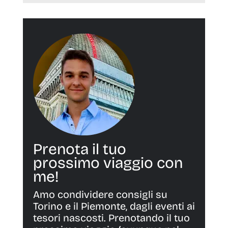
Prenota il tuo
prossimo viaggio con
me!
Amo condividere consigli su
Torino e il Piemonte, dagli eventi ai
tesori nascosti. Prenotando il tuo