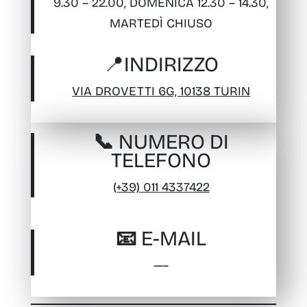
9.30 – 22.00, DOMENICA 12.30 – 14.30,
MARTEDÌ CHIUSO
📍
INDIRIZZO
VIA DROVETTI 6G, 10138 TURIN
📞 NUMERO DI
TELEFONO
(+39) 011 4337422
📧 E-MAIL
—–