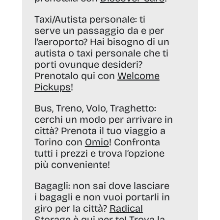
Taxi/Autista personale:
ti
serve un passaggio da e per
l’aeroporto? Hai bisogno di un
autista o taxi personale che ti
porti ovunque desideri?
Prenotalo qui con
Welcome
Pickups
!
Bus, Treno, Volo, Traghetto:
cerchi un modo per arrivare in
città? Prenota il tuo viaggio a
Torino con
Omio
! Confronta
tutti i prezzi e trova l’opzione
più conveniente!
Bagagli:
non sai dove lasciare
i bagagli e non vuoi portarli in
giro per la città?
Radical
Storage
è qui per te! Trova la