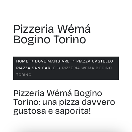
Pizzeria Wémá
Bogino Torino
HOME
DOVE MANGIARE
PIAZZA CASTELLO ·
$
$
PIAZZA SAN CARLO
PIZZERIA WÉMÁ BOGINO
$
TORINO
Pizzeria Wémá Bogino
Torino: una pizza davvero
gustosa e saporita!