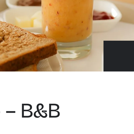
o – B&B