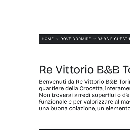
HOME
DOVE DORMIRE
B&BS E GUEST
$
$
Re Vittorio B&B T
Benvenuti da Re Vittorio B&B Torin
quartiere della Crocetta, interam
Non troverai arredi superflui o d’
funzionale e per valorizzare al ma
una buona colazione, un elemento e