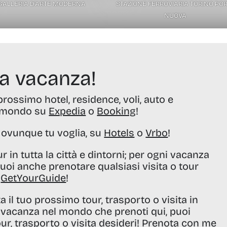
GALLERIA D’ARTE MODERNA
STAZIONE FERROVIARIA TORINO PO
NUOVA
ua vacanza!
prossimo hotel, residence, voli, auto e
il mondo su
Expedia
o
Booking
!
o ovunque tu voglia, su
Hotels
o
Vrbo
!
r in tutta la città e dintorni; per ogni vacanza
uoi anche prenotare qualsiasi visita o tour
u
GetYourGuide
!
 il tuo prossimo tour, trasporto o visita in
gni vacanza nel mondo che prenoti qui, puoi
ur, trasporto o visita desideri! Prenota con me