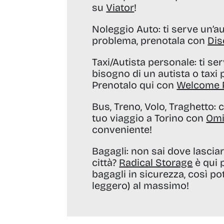
su
Viator
!
Noleggio Auto:
ti serve un’a
problema, prenotala con
Dis
Taxi/Autista personale:
ti se
bisogno di un autista o taxi
Prenotalo qui con
Welcome 
Bus, Treno, Volo, Traghetto:
c
tuo viaggio a Torino con
Om
conveniente!
Bagagli:
non sai dove lasciare
città?
Radical Storage
è qui p
bagagli in sicurezza, così pot
leggero) al massimo!