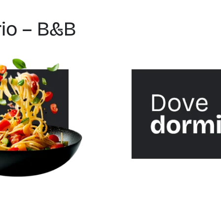
rio – B&B