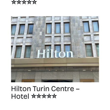
⭐️⭐️⭐️⭐️⭐️
Hilton Turin Centre –
Hotel ⭐️⭐️⭐️⭐️⭐️