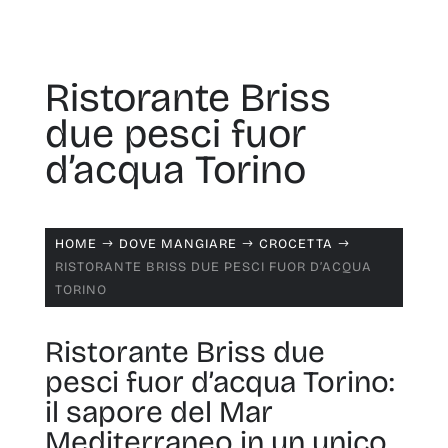
Ristorante Briss
due pesci fuor
d’acqua Torino
HOME
DOVE MANGIARE
CROCETTA
$
$
$
RISTORANTE BRISS DUE PESCI FUOR D’ACQUA
TORINO
Ristorante Briss due
pesci fuor d’acqua Torino:
il sapore del Mar
Mediterraneo in un unico