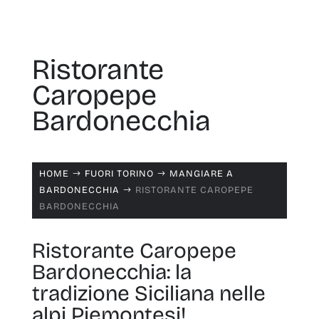
Ristorante
Caropepe
Bardonecchia
HOME
FUORI TORINO
MANGIARE A
$
$
BARDONECCHIA
RISTORANTE CAROPEPE
$
BARDONECCHIA
Ristorante Caropepe
Bardonecchia: la
tradizione Siciliana nelle
alpi Piemontesi!