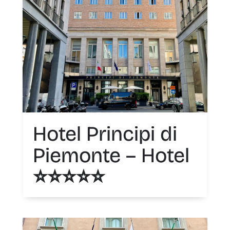
Hotel Principi di
Piemonte – Hotel
⭐️⭐️⭐️⭐️⭐️