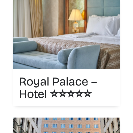
Royal Palace –
Hotel ⭐️⭐️⭐️⭐️⭐️