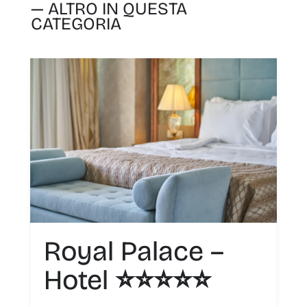
— ALTRO IN QUESTA
CATEGORIA
Royal Palace –
Hotel ⭐️⭐️⭐️⭐️⭐️