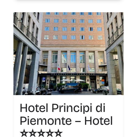
Hotel Principi di
Piemonte – Hotel
⭐️⭐️⭐️⭐️⭐️