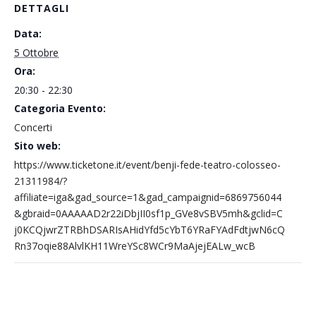
DETTAGLI
Data:
5 Ottobre
Ora:
20:30 - 22:30
Categoria Evento:
Concerti
Sito web:
https://www.ticketone.it/event/benji-fede-teatro-colosseo-
21311984/?
affiliate=iga&gad_source=1&gad_campaignid=6869756044
&gbraid=0AAAAAD2r22iDbjII0sf1p_GVe8vSBV5mh&gclid=C
j0KCQjwrZTRBhDSARIsAHidYfd5cYbT6YRaFYAdFdtjwN6cQ
Rn37oqie88AlvlKH11WreYSc8WCr9MaAjejEALw_wcB