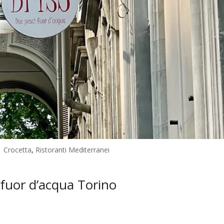
|
Crocetta
,
Ristoranti Mediterranei
 fuor d’acqua Torino