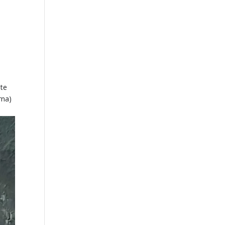
nte
rna)