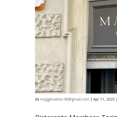
da
maggimatteo.98@gmail.com
|
Apr 11, 2025