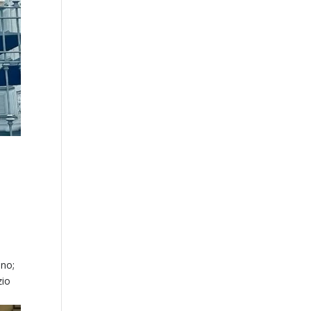
ino;
zio